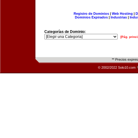
Registro de Dominios
|
Web Hosting
|
D
Dominios Expirados
|
Industrias
|
Indu
Categorías de Dominio:
[Pág. princi
** Precios expre
© 2002/2022 Solo10.com