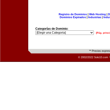
Registro de Dominios
|
Web Hosting
|
D
Dominios Expirados
|
Industrias
|
Indu
Categorías de Dominio:
[Pág. princi
** Precios expre
© 2002/2022 Solo10.com