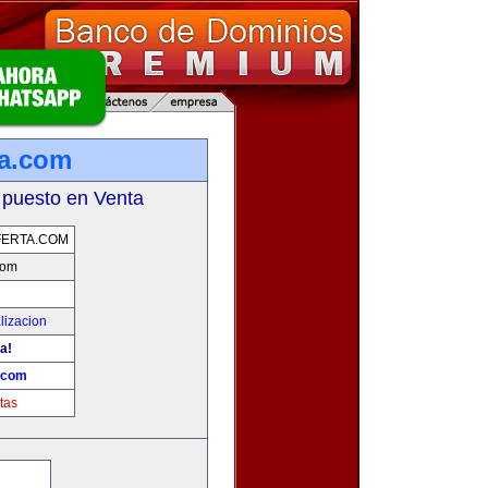
ta.com
 puesto en Venta
FERTA.COM
com
lizacion
a!
a.com
tas