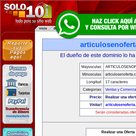
articulosenofer
El dueño de este dominio lo ha
Mayusculas:
ARTICULOSENO
Minusculas:
articulosenoferta.
Longitud:
17 caracteres
Categorias:
Ventas y Comercia
Precio:
Realizar una ofert
Visitar!
articulosenofert
Serán consideradas ofer
Realizar una Oferta