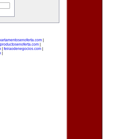
partamentosenoferta.com
|
productosenoferta.com
|
m
|
feiraodenegocios.com
|
m
|