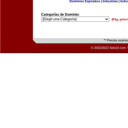
Dominios Expirados
|
Industrias
|
Indu
Categorías de Dominio:
[Pág. princi
** Precios expre
© 2002/2022 Solo10.com