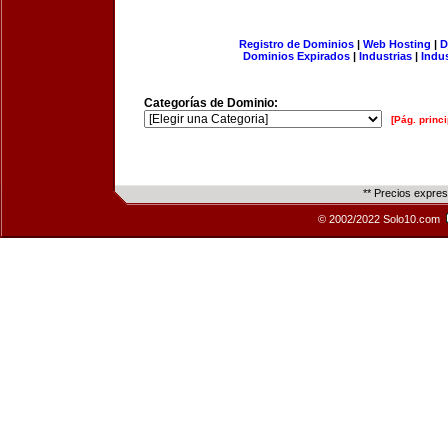
Registro de Dominios
|
Web Hosting
|
D
Dominios Expirados
|
Industrias
|
Indu
Categorías de Dominio:
[Pág. princi
** Precios expre
© 2002/2022 Solo10.com