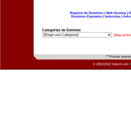
Registro de Dominios
|
Web Hosting
|
D
Dominios Expirados
|
Industrias
|
Indu
Categorías de Dominio:
[Pág. princi
** Precios expre
© 2002/2022 Solo10.com