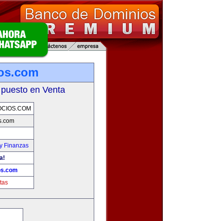
os.com
 puesto en Venta
CIOS.COM
s.com
y Finanzas
a!
os.com
tas