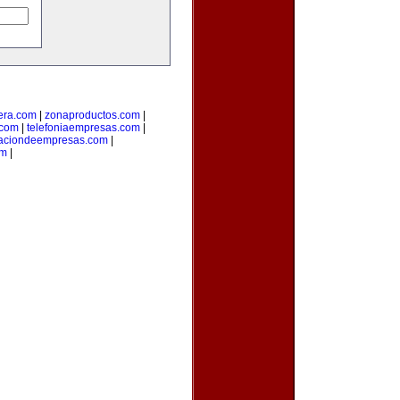
era.com
|
zonaproductos.com
|
.com
|
telefoniaempresas.com
|
aciondeempresas.com
|
om
|