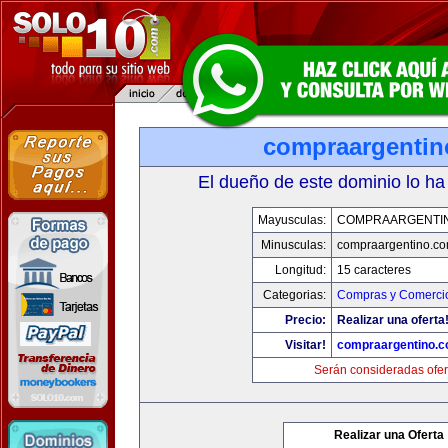
compraargenti
El dueño de este dominio lo ha
Mayusculas:
COMPRAARGENTI
Minusculas:
compraargentino.c
Longitud:
15 caracteres
Categorias:
Compras y Comercio
Precio:
Realizar una oferta
Visitar!
compraargentino.
Serán consideradas ofer
Realizar una Oferta