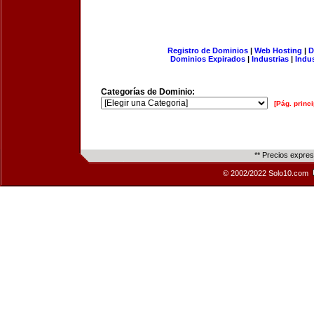
Registro de Dominios
|
Web Hosting
|
D
Dominios Expirados
|
Industrias
|
Indu
Categorías de Dominio:
[Pág. princi
** Precios expre
© 2002/2022 Solo10.com