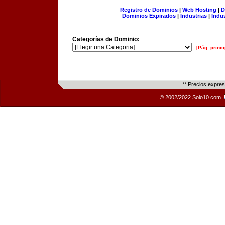
Registro de Dominios
|
Web Hosting
|
D
Dominios Expirados
|
Industrias
|
Indu
Categorías de Dominio:
[Pág. princi
** Precios expre
© 2002/2022 Solo10.com