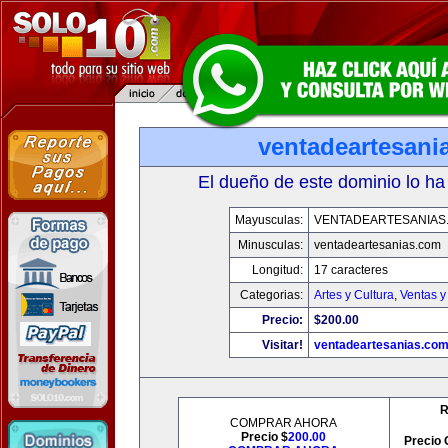
ventadeartesani
El dueño de este dominio lo ha
Mayusculas:
VENTADEARTESANIAS
Minusculas:
ventadeartesanias.com
Longitud:
17 caracteres
Categorias:
Artes y Cultura
,
Ventas y
Precio:
$200.00
Visitar!
ventadeartesanias.co
R
COMPRAR AHORA
Precio $
200.00
Precio 