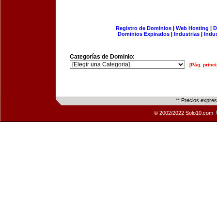
Registro de Dominios
|
Web Hosting
|
D
Dominios Expirados
|
Industrias
|
Indu
Categorías de Dominio:
[Pág. princi
** Precios expre
© 2002/2022 Solo10.com