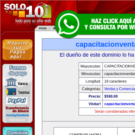
capacitacionven
El dueño de este dominio lo ha
Mayusculas:
CAPACITACIONV
Minusculas:
capacitacionventa
Longitud:
18 caracteres
Categorias:
Ventas y Comercia
Precio:
$590.00
Visitar!
capacitacionvent
Serán consideradas ofer
R