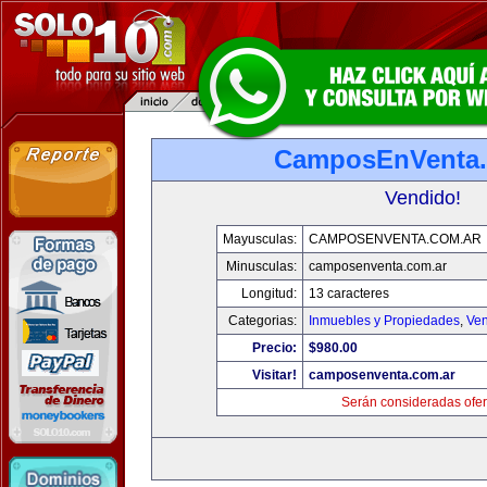
CamposEnVenta.
Vendido!
Mayusculas:
CAMPOSENVENTA.COM.AR
Minusculas:
camposenventa.com.ar
Longitud:
13 caracteres
Categorias:
Inmuebles y Propiedades
,
Ven
Precio:
$980.00
Visitar!
camposenventa.com.ar
Serán consideradas ofer