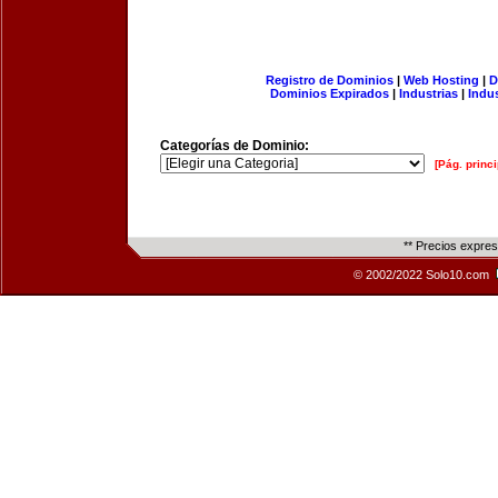
Registro de Dominios
|
Web Hosting
|
D
Dominios Expirados
|
Industrias
|
Indu
Categorías de Dominio:
[Pág. princi
** Precios expre
© 2002/2022 Solo10.com