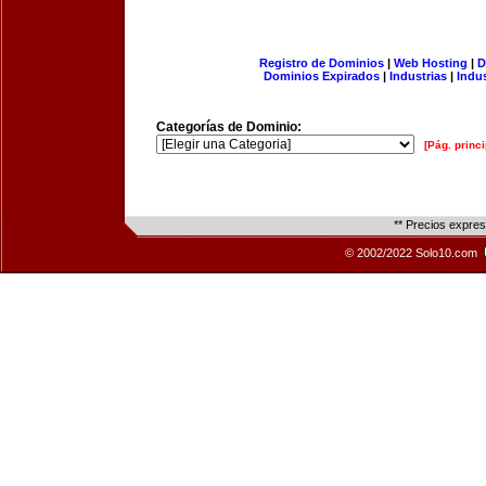
Registro de Dominios
|
Web Hosting
|
D
Dominios Expirados
|
Industrias
|
Indu
Categorías de Dominio:
[Pág. princi
** Precios expre
© 2002/2022 Solo10.com