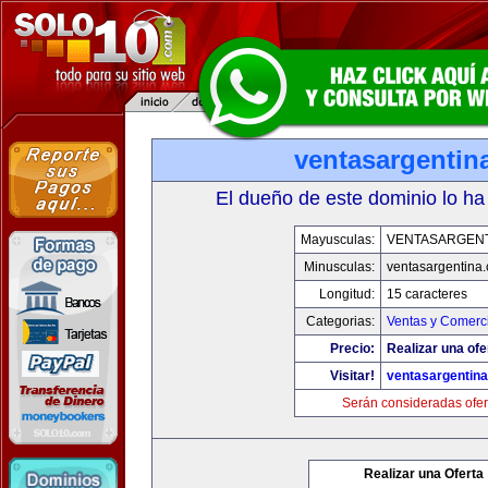
ventasargentin
El dueño de este dominio lo ha
Mayusculas:
VENTASARGENT
Minusculas:
ventasargentina
Longitud:
15 caracteres
Categorias:
Ventas y Comerci
Precio:
Realizar una ofe
Visitar!
ventasargentin
Serán consideradas ofer
Realizar una Oferta