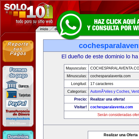
cochesparalaven
El dueño de este dominio lo ha
Mayusculas:
COCHESPARALAVENTA.C
Minusculas:
cochesparalaventa.com
Longitud:
17 caracteres
Categorias:
AutomÃ³viles y Coches
,
Vent
Precio:
Realizar una oferta!
Visitar!
cochesparalaventa.com
Serán consideradas ofer
Realizar una Oferta