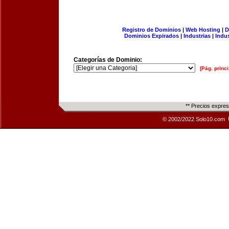
Registro de Dominios
|
Web Hosting
|
D
Dominios Expirados
|
Industrias
|
Indu
Categorías de Dominio:
[Pág. princi
** Precios expre
© 2002/2022 Solo10.com