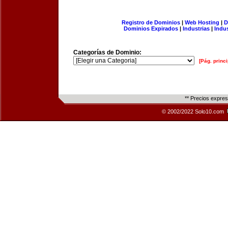
Registro de Dominios
|
Web Hosting
|
D
Dominios Expirados
|
Industrias
|
Indu
Categorías de Dominio:
[Pág. princi
** Precios expre
© 2002/2022 Solo10.com