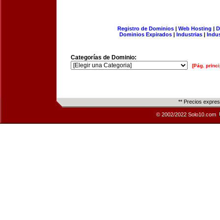
Registro de Dominios
|
Web Hosting
|
D
Dominios Expirados
|
Industrias
|
Indu
Categorías de Dominio:
[Pág. princi
** Precios expre
© 2002/2022 Solo10.com