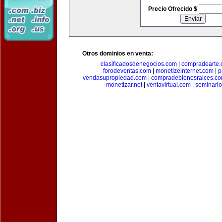
Precio Ofrecido $
Otros dominios en venta:
clasificadosdenegocios.com
|
compradearte
forodeventas.com
|
monetizeinternet.com
|
p
vendasupropiedad.com
|
compradebienesraices.c
monetizar.net
|
ventavirtual.com
|
seminari