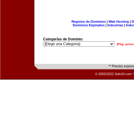
Registro de Dominios
|
Web Hosting
|
D
Dominios Expirados
|
Industrias
|
Indu
Categorías de Dominio:
[Pág. princi
** Precios expre
© 2002/2022 Solo10.com