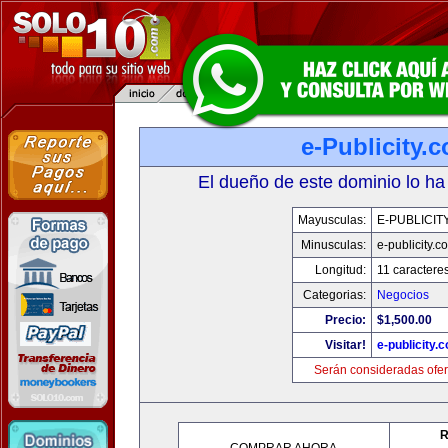
e-Publicity.
El dueño de este dominio lo ha
Mayusculas:
E-PUBLICIT
Minusculas:
e-publicity.c
Longitud:
11 caractere
Categorias:
Negocios
Precio:
$1,500.00
Visitar!
e-publicity.
Serán consideradas ofer
R