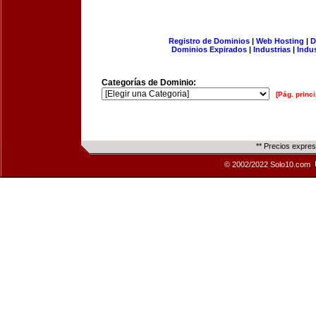
Registro de Dominios
|
Web Hosting
|
D
Dominios Expirados
|
Industrias
|
Indu
Categorías de Dominio:
[Pág. princi
** Precios expre
© 2002/2022 Solo10.com