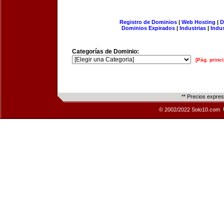
Registro de Dominios
|
Web Hosting
|
D
Dominios Expirados
|
Industrias
|
Indu
Categorías de Dominio:
[Pág. princi
** Precios expre
© 2002/2022 Solo10.com