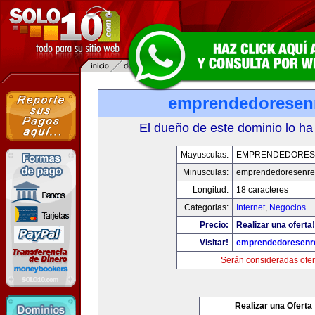
emprendedoresen
El dueño de este dominio lo ha
Mayusculas:
EMPRENDEDORES
Minusculas:
emprendedoresenre
Longitud:
18 caracteres
Categorias:
Internet
,
Negocios
Precio:
Realizar una oferta!
Visitar!
emprendedoresenr
Serán consideradas ofer
Realizar una Oferta