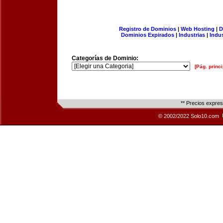
Registro de Dominios
|
Web Hosting
|
D
Dominios Expirados
|
Industrias
|
Indu
Categorías de Dominio:
[Pág. princi
** Precios expre
© 2002/2022 Solo10.com