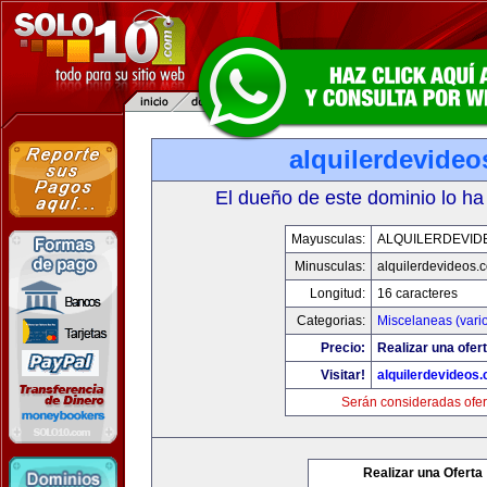
alquilerdevide
El dueño de este dominio lo ha
Mayusculas:
ALQUILERDEVID
Minusculas:
alquilerdevideos.
Longitud:
16 caracteres
Categorias:
Miscelaneas (vari
Precio:
Realizar una ofert
Visitar!
alquilerdevideos
Serán consideradas ofer
Realizar una Oferta