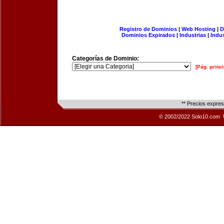
Registro de Dominios
|
Web Hosting
|
D
Dominios Expirados
|
Industrias
|
Indu
Categorías de Dominio:
[Pág. princi
** Precios expre
© 2002/2022 Solo10.com