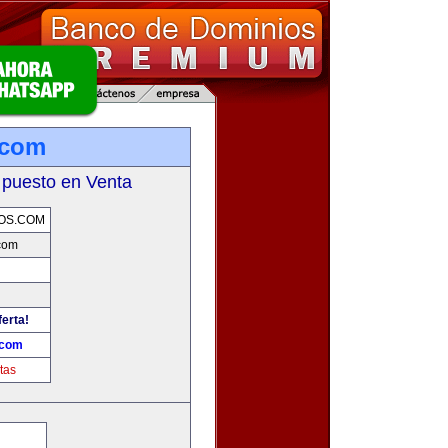
.com
 puesto en Venta
OS.COM
com
ferta!
.com
tas