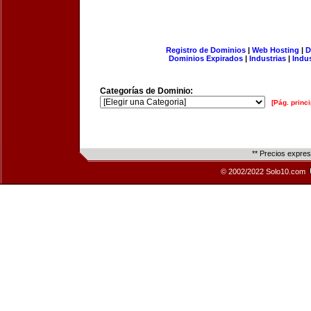
Registro de Dominios
|
Web Hosting
|
D
Dominios Expirados
|
Industrias
|
Indu
Categorías de Dominio:
[Pág. princi
** Precios expre
© 2002/2022 Solo10.com