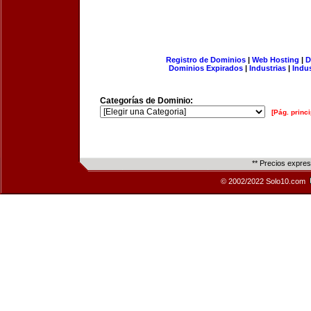
Registro de Dominios
|
Web Hosting
|
D
Dominios Expirados
|
Industrias
|
Indu
Categorías de Dominio:
[Pág. princi
** Precios expre
© 2002/2022 Solo10.com