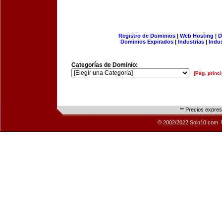
Registro de Dominios
|
Web Hosting
|
D
Dominios Expirados
|
Industrias
|
Indu
Categorías de Dominio:
[Pág. princi
** Precios expre
© 2002/2022 Solo10.com