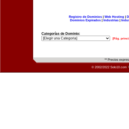
Registro de Dominios
|
Web Hosting
|
D
Dominios Expirados
|
Industrias
|
Indu
Categorías de Dominio:
[Pág. princi
** Precios expre
© 2002/2022 Solo10.com