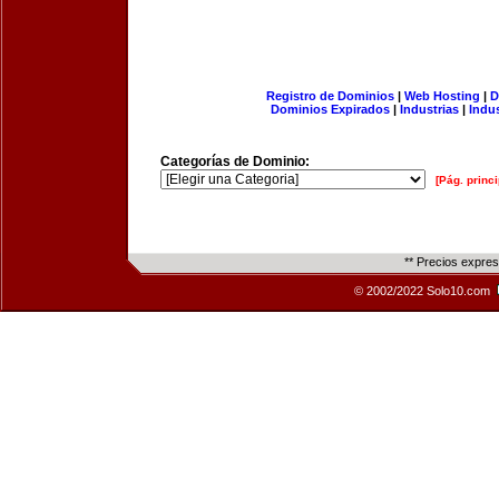
Registro de Dominios
|
Web Hosting
|
D
Dominios Expirados
|
Industrias
|
Indu
Categorías de Dominio:
[Pág. princi
** Precios expre
© 2002/2022 Solo10.com