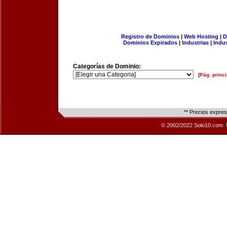
Registro de Dominios
|
Web Hosting
|
D
Dominios Expirados
|
Industrias
|
Indu
Categorías de Dominio:
[Pág. princi
** Precios expre
© 2002/2022 Solo10.com