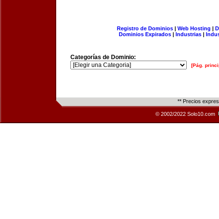
Registro de Dominios
|
Web Hosting
|
D
Dominios Expirados
|
Industrias
|
Indu
Categorías de Dominio:
[Pág. princi
** Precios expre
© 2002/2022 Solo10.com