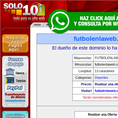
futbolenlaweb
El dueño de este dominio lo ha
Mayusculas:
FUTBOLENLA
Minusculas:
futbolenlaweb.
Longitud:
13 caracteres
Categorias:
Deportes
Precio:
Realizar una of
Visitar!
futbolenlaweb
Serán consideradas ofer
Realizar una Oferta