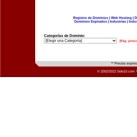
Registro de Dominios
|
Web Hosting
|
D
Dominios Expirados
|
Industrias
|
Indu
Categorías de Dominio:
[Pág. princi
** Precios expre
© 2002/2022 Solo10.com