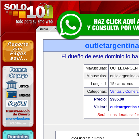
outletargentin
El dueño de este dominio lo ha
Mayusculas:
OUTLETARGENT
Minusculas:
outletargentina.
Longitud:
15 caracteres
Categorias:
Ventas y Comerci
Precio:
$985.00
Visitar!
outletargentina
Serán consideradas ofer
R