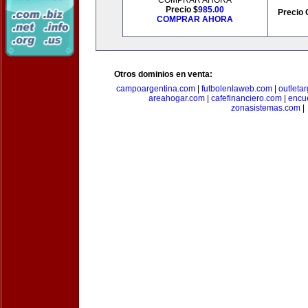
COMPRAR AHORA
Precio $
985.00
Precio 
COMPRAR AHORA
Otros dominios en venta:
campoargentina.com
|
futbolenlaweb.com
|
outleta
areahogar.com
|
cafefinanciero.com
|
encu
zonasistemas.com
|