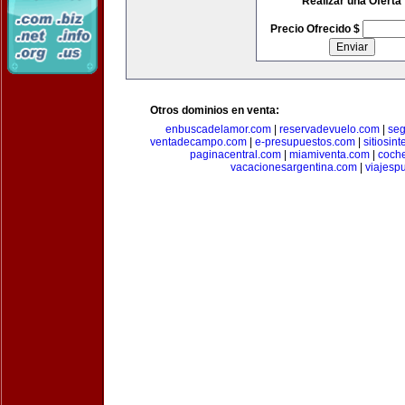
Realizar una Oferta
Precio Ofrecido $
Otros dominios en venta:
enbuscadelamor.com
|
reservadevuelo.com
|
se
ventadecampo.com
|
e-presupuestos.com
|
sitiosin
paginacentral.com
|
miamiventa.com
|
coch
vacacionesargentina.com
|
viajesp