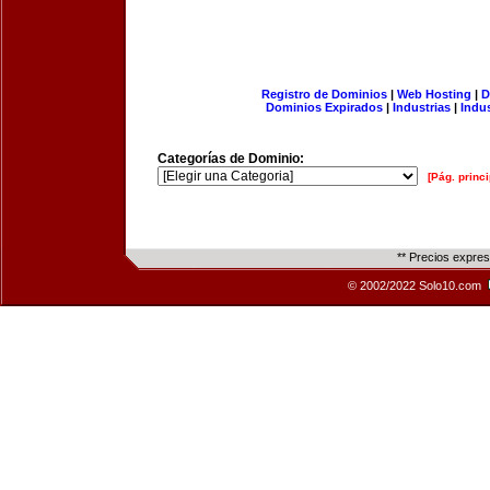
Registro de Dominios
|
Web Hosting
|
D
Dominios Expirados
|
Industrias
|
Indu
Categorías de Dominio:
[Pág. princi
** Precios expre
© 2002/2022 Solo10.com