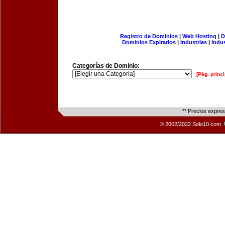
Registro de Dominios
|
Web Hosting
|
D
Dominios Expirados
|
Industrias
|
Indu
Categorías de Dominio:
[Pág. princi
** Precios expre
© 2002/2022 Solo10.com