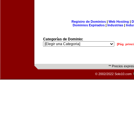
Registro de Dominios
|
Web Hosting
|
D
Dominios Expirados
|
Industrias
|
Indu
Categorías de Dominio:
[Pág. princi
** Precios expre
© 2002/2022 Solo10.com