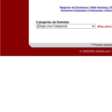
Registro de Dominios
|
Web Hosting
|
D
Dominios Expirados
|
Industrias
|
Indu
Categorías de Dominio:
[Pág. princi
** Precios expre
© 2002/2022 Solo10.com