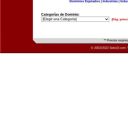
Dominios Expirados
|
Industrias
|
Indu
Categorías de Dominio:
[Pág. princi
** Precios expre
© 2002/2022 Solo10.com