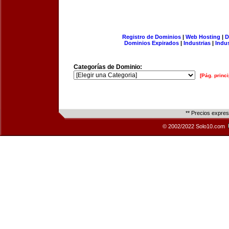
Registro de Dominios
|
Web Hosting
|
D
Dominios Expirados
|
Industrias
|
Indu
Categorías de Dominio:
[Pág. princi
** Precios expre
© 2002/2022 Solo10.com