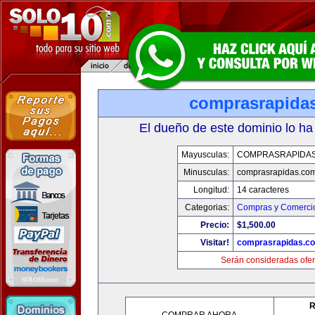
comprasrapida
El dueño de este dominio lo ha
Mayusculas:
COMPRASRAPIDA
Minusculas:
comprasrapidas.co
Longitud:
14 caracteres
Categorias:
Compras y Comercio
Precio:
$1,500.00
Visitar!
comprasrapidas.c
Serán consideradas ofer
R