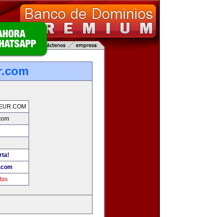
r.com
EUR.COM
.com
rta!
.com
tas