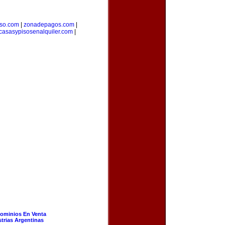
rso.com
|
zonadepagos.com
|
casasypisosenalquiler.com
|
ominios En Venta
strias Argentinas