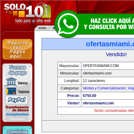
ofertasmiami
Vendido!
Mayusculas:
OFERTASMIAMI.COM
Minusculas:
ofertasmiami.com
Longitud:
12 caracteres
Categorias:
Ventas y Comercializacion
,
Via
Precio:
$750.00
Visitar!
ofertasmiami.com
Serán consideradas ofer