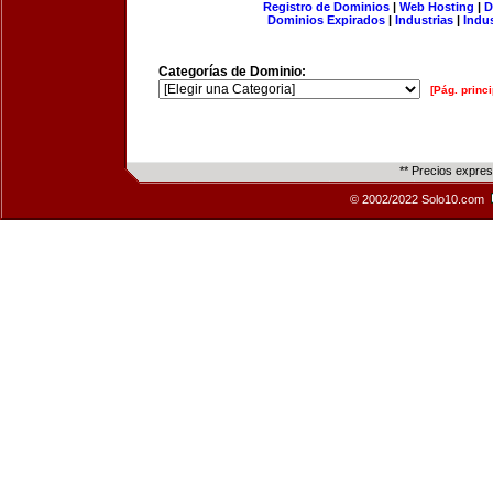
Registro de Dominios
|
Web Hosting
|
D
Dominios Expirados
|
Industrias
|
Indu
Categorías de Dominio:
[Pág. princi
** Precios expre
© 2002/2022 Solo10.com