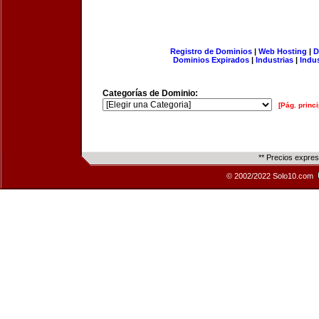
Registro de Dominios
|
Web Hosting
|
D
Dominios Expirados
|
Industrias
|
Indu
Categorías de Dominio:
[Pág. princi
** Precios expre
© 2002/2022 Solo10.com