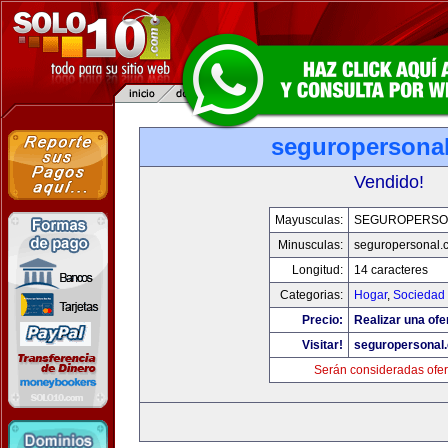
seguropersona
Vendido!
Mayusculas:
SEGUROPERSO
Minusculas:
seguropersonal.
Longitud:
14 caracteres
Categorias:
Hogar
,
Sociedad
Precio:
Realizar una ofe
Visitar!
seguropersonal
Serán consideradas ofer