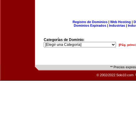
Registro de Dominios
|
Web Hosting
|
D
Dominios Expirados
|
Industrias
|
Indu
Categorías de Dominio:
[Pág. princi
** Precios expre
© 2002/2022 Solo10.com