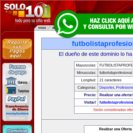
futbolistaprofesi
El dueño de este dominio lo ha
Mayusculas:
FUTBOLISTAPROFE
Minusculas:
futbolistaprofesiona
Longitud:
21 caracteres
Categorias:
Deportes
,
Profesion
Precio:
Realizar una oferta!
Visitar!
futbolistaprofesion
Serán consideradas ofer
Realizar una Oferta