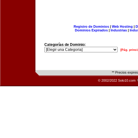
Registro de Dominios
|
Web Hosting
|
D
Dominios Expirados
|
Industrias
|
Indu
Categorías de Dominio:
[Pág. princi
** Precios expre
© 2002/2022 Solo10.com