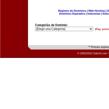
Registro de Dominios
|
Web Hosting
|
D
Dominios Expirados
|
Industrias
|
Indu
Categorías de Dominio:
[Pág. princi
** Precios expre
© 2002/2022 Solo10.com