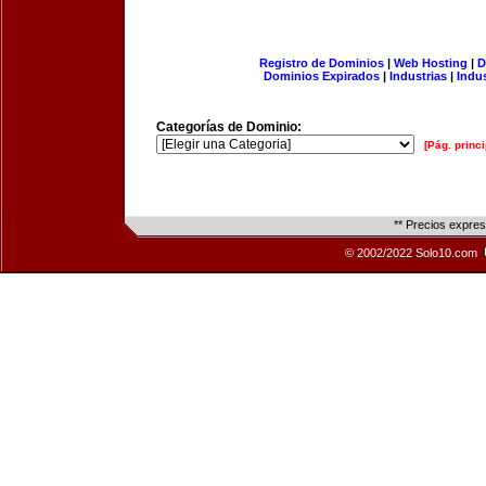
Registro de Dominios
|
Web Hosting
|
D
Dominios Expirados
|
Industrias
|
Indu
Categorías de Dominio:
[Pág. princi
** Precios expre
© 2002/2022 Solo10.com