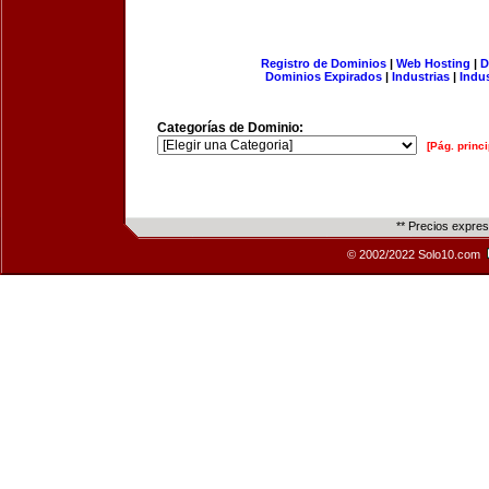
Registro de Dominios
|
Web Hosting
|
D
Dominios Expirados
|
Industrias
|
Indu
Categorías de Dominio:
[Pág. princi
** Precios expre
© 2002/2022 Solo10.com