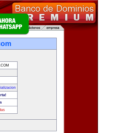
com
.COM
ializacion
rta!
m
tas