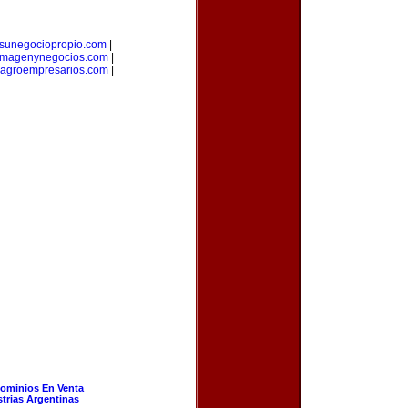
sunegociopropio.com
|
imagenynegocios.com
|
agroempresarios.com
|
ominios En Venta
strias Argentinas