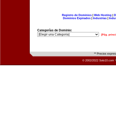
Registro de Dominios
|
Web Hosting
|
D
Dominios Expirados
|
Industrias
|
Indu
Categorías de Dominio:
[Pág. princi
** Precios expre
© 2002/2022 Solo10.com