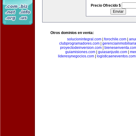
Precio Ofrecido $
Otros dominios en venta:
solucionintegral.com
|
forochile.com
|
anu
clubprogramadores.com
|
gerenciainmobiliari
proyectodeinversion.com
|
bienesenventa.co
guiamisiones.com
|
guiasanjusto.com
|
mer
lideresynegocios.com
|
logisticaeneventos.com