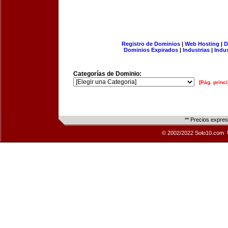
Registro de Dominios
|
Web Hosting
|
D
Dominios Expirados
|
Industrias
|
Indu
Categorías de Dominio:
[Pág. princi
** Precios expre
© 2002/2022 Solo10.com