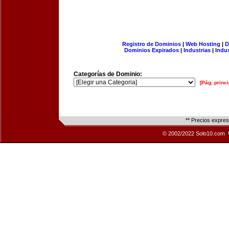
Registro de Dominios
|
Web Hosting
|
D
Dominios Expirados
|
Industrias
|
Indu
Categorías de Dominio:
[Pág. princi
** Precios expre
© 2002/2022 Solo10.com