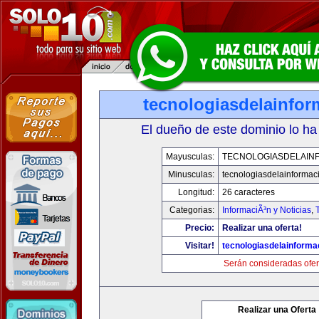
tecnologiasdelainfo
El dueño de este dominio lo ha
Mayusculas:
TECNOLOGIASDELAIN
Minusculas:
tecnologiasdelainformac
Longitud:
26 caracteres
Categorias:
InformaciÃ³n y Noticias
,
Precio:
Realizar una oferta!
Visitar!
tecnologiasdelainforma
Serán consideradas ofer
Realizar una Oferta