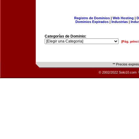
Registro de Dominios
|
Web Hosting
|
D
Dominios Expirados
|
Industrias
|
Indu
Categorías de Dominio:
[Pág. princi
** Precios expre
© 2002/2022 Solo10.com